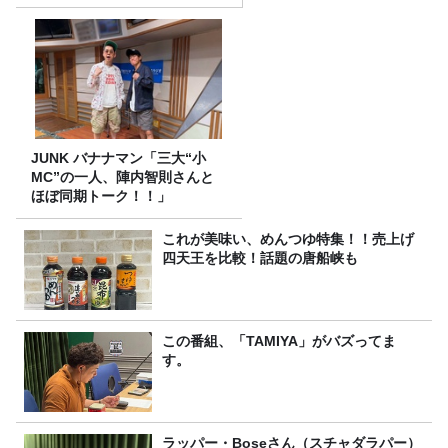
JUNK バナナマン「三大“小
MC”の一人、陣内智則さんと
ほぼ同期トーク！！」
これが美味い、めんつゆ特集！！売上げ
四天王を比較！話題の唐船峡も
この番組、「TAMIYA」がバズってま
す。
ラッパー・Boseさん（スチャダラパー）