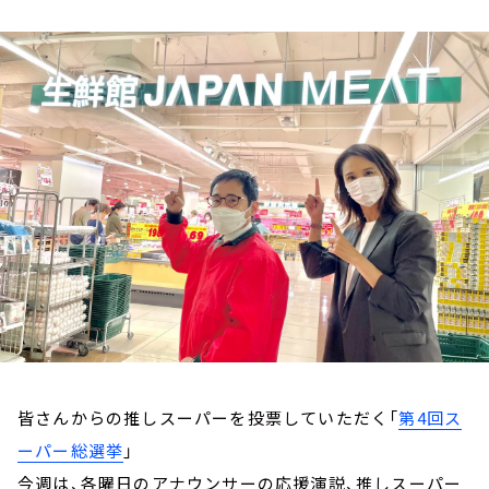
お知らせ
イベント・グッズ
YouTube
会社情報
皆さんからの推しスーパーを投票していただく「
第4回ス
ーパー総選挙
」
今週は、各曜日のアナウンサーの応援演説、推しスーパー