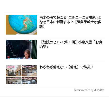
南米の海で起こる”エルニーニョ現象”は
なぜ日本に影響する？【気象予報士が解
説】
【朗読のヒロバ 第93回】小泉八雲「お貞
の話」
わざわざ備えない【備え】で防災！
Recommended by