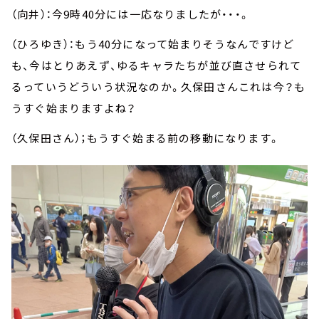
（向井）：今
9
時
40
分には一応なりましたが・・・。
（ひろゆき）：もう
40
分になって始まりそうなんですけど
も、今はとりあえず、ゆるキャラたちが並び直させられて
るっていうどういう状況なのか。久保田さんこれは今？も
うすぐ始まりますよね？
（久保田さん）；もうすぐ始まる前の移動になります。