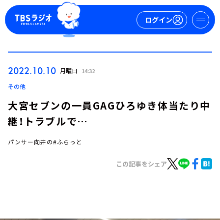
ログイン
マイページ
2022.10.10
月曜日
14:32
新規会員登録
ログイン
その他
大宮セブンの一員GAGひろゆき体当たり中
継！トラブルで…
パンサー向井の#ふらっと
この記事をシェア
今日の番組表
週間番組表
トピックス
TBS Podcast