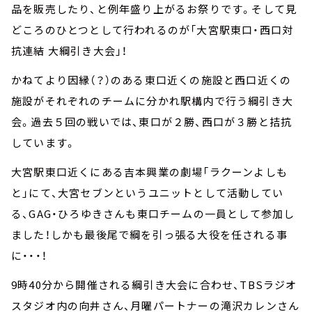
品を販売したり、と例年盛り上がるお祭りです。そして見
どころのひとつとして行われるのが「大宮駅東口・西口対
抗連結 大綱引き大会」！
かねてより因縁（？）のある東口近くの施設と西口近くの
施設がそれぞれのチームに分かれ駅構内で行う綱引き大
会。過去５回の戦いでは、東口が２勝、西口が３勝と拮抗
しています。
大宮駅東口近くにある吉本興業の劇場「ラクーンよしも
と」にて、大宮セブンというユニットとして活動してい
る、
GAG
・ひろゆきさんも東口チームの一員として参加し
ました！しかも最後尾で綱を引っ張る大役を任される事
に・・・！
9
時
40
分から開催される綱引き大会に合わせ、
TBS
ラジオ
スタジオ内の向井さん、月曜パートナーの滝沢カレンさん