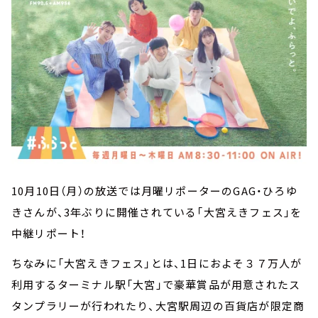
10
月
10
日（月）の放送では月曜リポーターの
GAG
・ひろゆ
きさんが、
3
年ぶりに開催されている「大宮えきフェス」を
中継リポート！
ちなみに「大宮えきフェス」とは、
1
日におよそ３７万人が
利用するターミナル駅「大宮」で豪華賞品が用意されたス
タンプラリーが行われたり、大宮駅周辺の百貨店が限定商