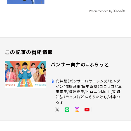
Recommended by
この記事の番組情報
パンサー向井の#ふらっと
向井慧（パンサー）/ヤーレンズ/ヒャダ
イン/佐藤栞里/田中直樹（ココリコ）/三
田寛子/横澤夏子/ヒロユキMc-Ⅱ/関町
知弘（ライス）/どんぐりたけし/林家つ
る子