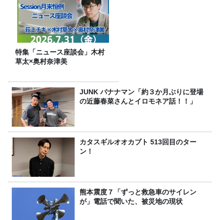
特集「ニュース座談会」木村
草太×奥村奈津美
JUNK バナナマン「約３か月ぶりに登場
の近藤春菜さんとイロモネア話！！」
カタスギルオオカブト 513回目のター
ン！
熊本震度７「ずっと救急車のサイレン
が」電話で聞いた、被災地の現状