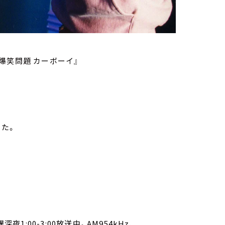
 爆笑問題 カーボーイ』
した。
1:00-3:00放送中。AM954kHz、