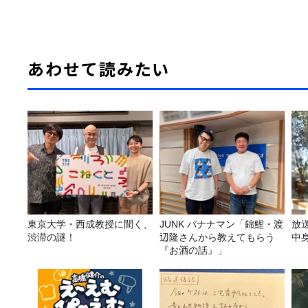
あわせて読みたい
東京大学・西成教授に聞く、
JUNK バナナマン「錦鯉・渡
放
渋滞の謎！
辺隆さんから教えてもらう
中
『お酒の話』」