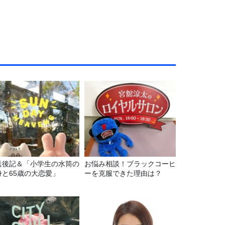
送後記＆「小学生の水筒の
お悩み相談！ブラックコーヒ
身と65歳の大恋愛」
ーを克服できた理由は？