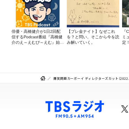
俳優・高橋健介が1日2回配
【プレ金ナイト】なぜこれ
『C
信するPodcast番組『高橋健
を？と問い、そこから今を読
ミ
介のえ～えむぴ～えむ』始ま
み解いていく。
定
ります
爆笑問題カーボーイ ディレクターズカット（2022.1