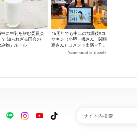
議中に牛乳を飲む委員会
45周年でも中二の放課後‼コ
！？ 知られざる国会の
サキン（小堺一機さん、関根
飲み物」ルール
勤さん）コメント出演＜TBS
ラジオ番組審議会からのご報
Recommended by
告＞