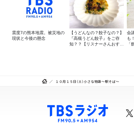
震度7の熊本地震。被災地の
【うどんなの？餃子なの？】
会
現状と今後の懸念
『高槻うどん餃子』をご存
も
知？？【リスナーさんおすす
「
め！】
１０月１５日（土）小さな物語～駅そば～