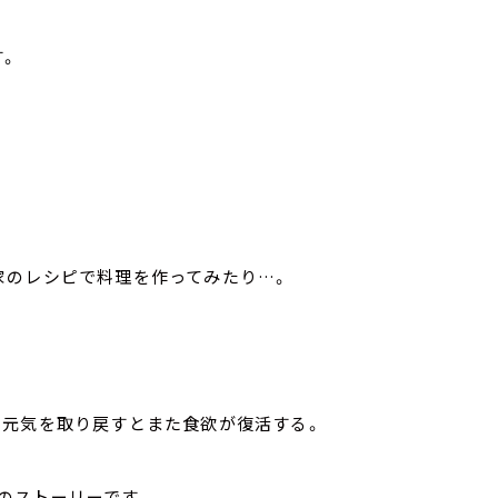
す。
家のレシピで料理を作ってみたり…。
、元気を取り戻すとまた食欲が復活する。
のストーリーです。