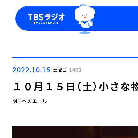
今日の番組表
トピッ
週間番組表
TBS
Podca
お知ら
2022.10.15
土曜日
14:32
１０月１５日（土）小さな
明日へのエール