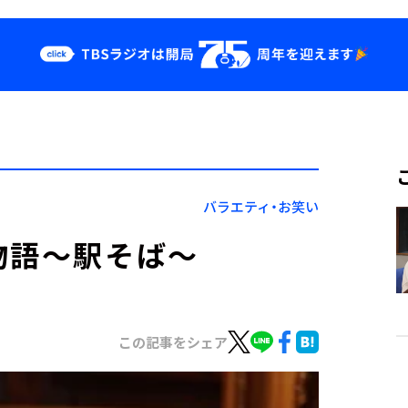
クス
イベント・グッ
ズ
st
YouTube
せ
会社情報
バラエティ・お笑い
物語～駅そば～
この記事をシェア