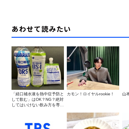
あわせて読みたい
「経口補水液を熱中症予防と
カモン！ロイヤルrookie！
山
して飲む」はOK？NG？絶対
してはいけない飲み方を専門
医師が解説