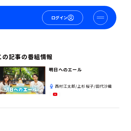
ログイン
この記事の番組情報
明日へのエール
西村江太郎/上杉桜子/田代沙織