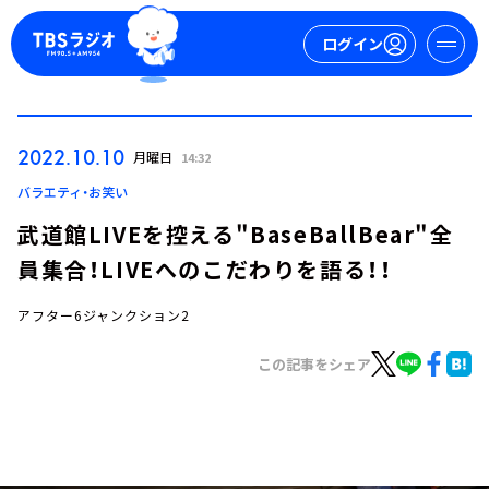
ログイン
マイページ
2022.10.10
月曜日
14:32
新規会員登録
ログイン
バラエティ・お笑い
武道館LIVEを控える"BaseBallBear"全
員集合！LIVEへのこだわりを語る！！
アフター6ジャンクション2
この記事をシェア
今日の番組表
週間番組表
トピックス
TBS Podcast