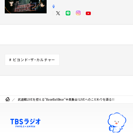
# ビヨンド・ザ・カルチャー
武道館LIVEを控える"BaseBallBear"全員集合！LIVEへのこだわりを語る！！