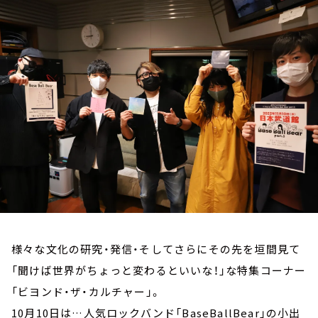
お知らせ
イベント・グッズ
YouTube
会社情報
様々な文化の研究・発信・そしてさらにその先を垣間見て
「聞けば世界がちょっと変わるといいな！」な特集コーナー
「ビヨンド・ザ・カルチャー」。
10月10日は…人気ロックバンド「BaseBallBear」の小出