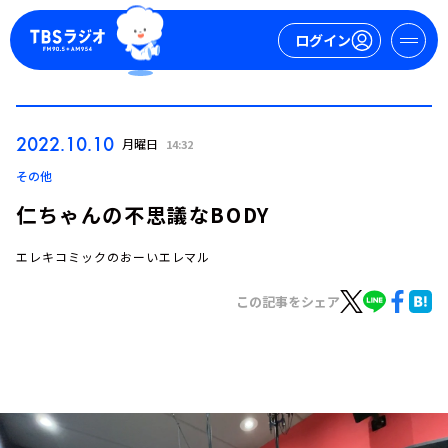
ログイン
マイページ
2022.10.10
月曜日
14:32
新規会員登録
ログイン
その他
仁ちゃんの不思議なBODY
エレキコミックのおーいエレマル
この記事をシェア
今日の番組表
週間番組表
トピックス
TBS Podcast