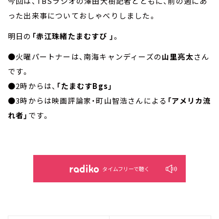
今回は、TBSラジオの澤田大樹記者とともに、前の週にあ
った出来事についておしゃべりしました。
明日の
「赤江珠緒たまむすび 」
。
●火曜パートナーは、南海キャンディーズの
山里亮太
さん
です。
●2時からは、
「たまむすBgs」
●3時からは映画評論家・町山智浩さんによる
「アメリカ流
れ者」
です。
タイムフリーで聴く