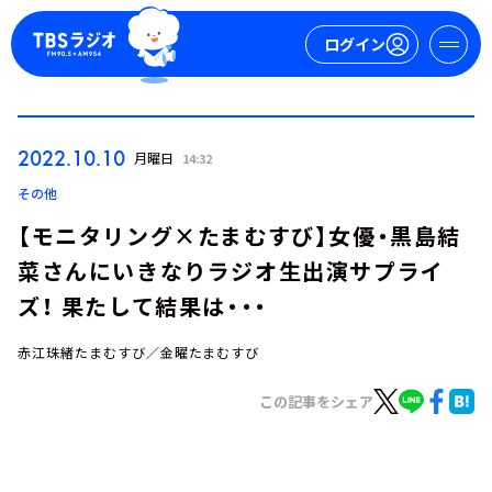
ログイン
マイページ
2022.10.10
月曜日
14:32
新規会員登録
ログイン
その他
【モニタリング×たまむすび】女優・黒島結
菜さんにいきなりラジオ生出演サプライ
ズ！ 果たして結果は・・・
赤江珠緒たまむすび／金曜たまむすび
今日の番組表
この記事をシェア
週間番組表
トピックス
TBS Podcast