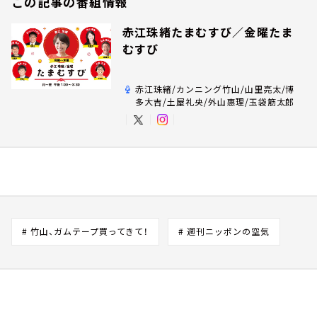
この記事の番組情報
赤江珠緒たまむすび／金曜たま
むすび
赤江珠緒/カンニング竹山/山里亮太/博
多大吉/土屋礼央/外山惠理/玉袋筋太郎
# 竹山、ガムテープ買ってきて！
# 週刊ニッポンの空気