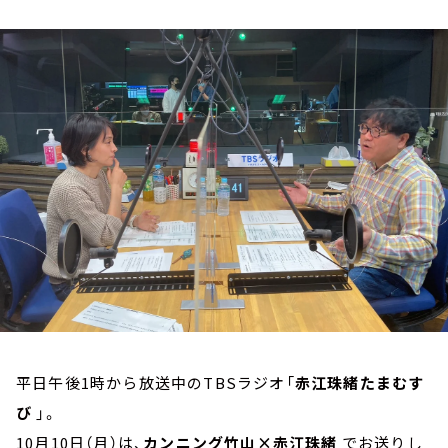
お知らせ
イベント・グッズ
YouTube
会社情報
平日午後1時から放送中のTBSラジオ「
赤江珠緒たまむす
び
」。
10月10日（月）は、
カンニング竹山×赤江珠緒
でお送りし