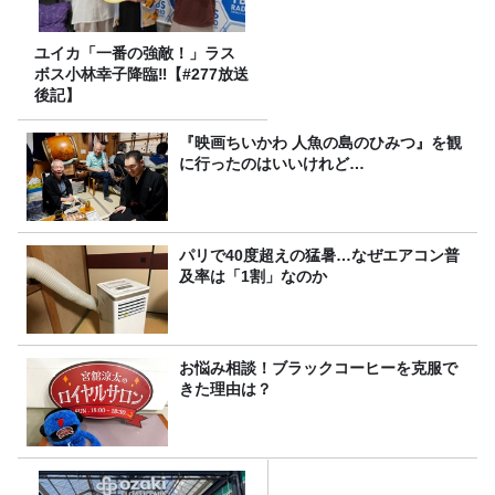
ユイカ「一番の強敵！」ラス
ボス小林幸子降臨‼【#277放送
後記】
『映画ちいかわ 人魚の島のひみつ』を観
に行ったのはいいけれど…
パリで40度超えの猛暑…なぜエアコン普
及率は「1割」なのか
お悩み相談！ブラックコーヒーを克服で
きた理由は？