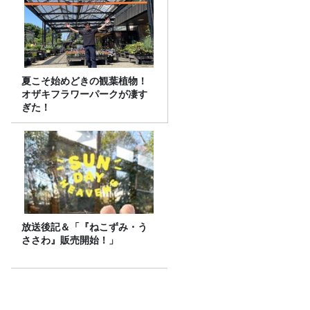
夏こそ始めどきの観葉植物！
オザキフラワーパークが凄す
ぎた！
放送後記＆「『ねこずみ・う
ささわ』販売開始！」
話題沸騰！ギガマート展！