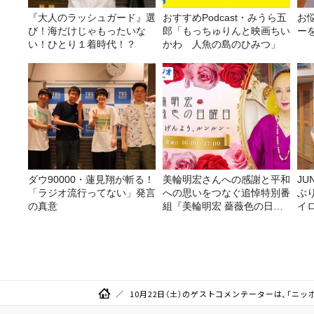
『大人のラッシュガード』選
おすすめPodcast・みうら五
お
び！海だけじゃもったいな
郎「もっちゅりんと映画ちい
ー
い！ひとり１着時代！？
かわ 人魚の島のひみつ」
ダウ90000・蓮見翔が斬る！
美輪明宏さんへの感謝と平和
JUNK バナナ
「ラジオ流行ってない」発言
への思いをつなぐ追悼特別番
ぶ
の真意
組『美輪明宏 薔薇色の日曜
イ
日～ごきげんよう、ルンルン
～』8/9（日）16時放送
10月22日（土）のゲストコメンテーターは、「ニ