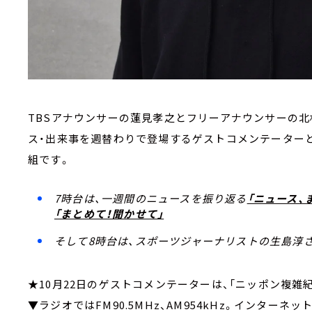
TBSアナウンサーの蓮見孝之とフリーアナウンサーの
ス・出来事を週替わりで登場するゲストコメンテーターと
組です。
7時台は、一週間のニュースを振り返る
「ニュース、
「まとめて！聞かせて」
そして8時台は、スポーツジャーナリストの生島淳さ
★10月22日のゲストコメンテーターは、「ニッポン複雑
▼ラジオではFM90.5MHz、AM954kHz。インターネッ