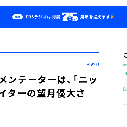
クス
イベント・グッ
ズ
st
YouTube
せ
会社情報
その他
コメンテーターは、「ニッ
イターの望月優大さ