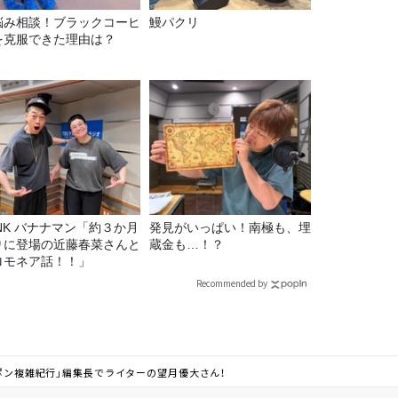
悩み相談！ブラックコーヒ
鰻パクリ
を克服できた理由は？
マン「約３か月
発見がいっぱい！南極も、埋
りに登場の近藤春菜さんと
蔵金も…！？
ロモネア話！！」
Recommended by
ッポン複雑紀行」編集長でライターの望月優大さん！