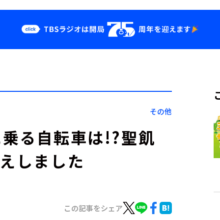
クス
イベント・グッ
ズ
st
YouTube
せ
会社情報
その他
次に乗る自転車は!?聖飢
迎えしました
この記事をシェア