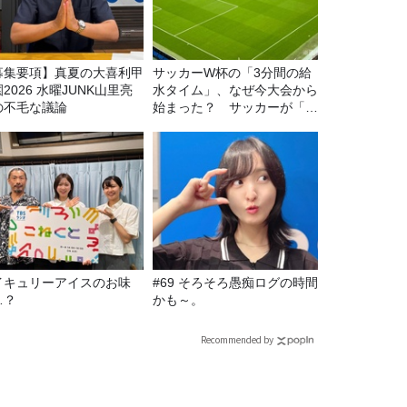
募集要項】真夏の大喜利甲
サッカーW杯の「3分間の給
2026 水曜JUNK山里亮
水タイム」、なぜ今大会から
の不毛な議論
始まった？ サッカーが「お
金」に変わる仕組み
イキュリーアイスのお味
#69 そろそろ愚痴ログの時間
…？
かも～。
Recommended by