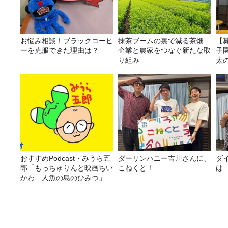
お悩み相談！ブラックコーヒ
抹茶ブームの裏で減る茶畑
【
ーを克服できた理由は？
企業と農家をつなぐ新たな取
子園
り組み
太
おすすめPodcast・みうら五
ダーリンハニー吉川さんに、
ダ
郎「もっちゅりんと映画ちい
こねくと！
は
かわ 人魚の島のひみつ」