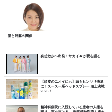
腸と肝臓の関係
妄想散歩へ出発！サカイJr.が愛を語る
【頭皮のニオイにも】頭もヒンヤリ快適
に！スースー系ヘッドスプレー 頂上決戦
2026！
精神科病院に入院している患者の人権を
守り、声を届ける。 千葉精神医療人権セ