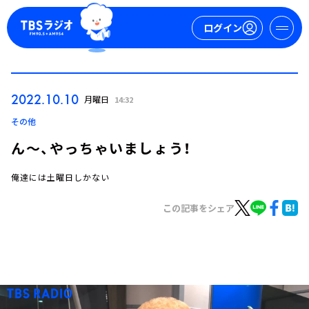
ログイン
マイページ
2022.10.10
月曜日
14:32
新規会員登録
ログイン
その他
ん～、やっちゃいましょう！
俺達には土曜日しかない
この記事をシェア
今日の番組表
週間番組表
トピックス
TBS Podcast