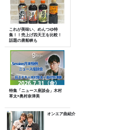
これが美味い、めんつゆ特
集！！売上げ四天王を比較！
話題の唐船峡も
特集「ニュース座談会」木村
草太×奥村奈津美
オンエア曲紹介