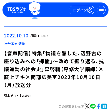
ログイン
マイページ
2022.10.10
月曜日
14:32
新規会員登録
ログイン
社会・政治・経済
【音声配信】特集「物議を醸した、辺野古の
座り込みへの「揶揄」～改めて振り返る、抗
議運動の社会史」森啓輔（専修大学講師）×
荻上チキ×南部広美▼2022年10月10日
（月）放送分
今日の番組表
週間番組表
荻上チキ・ Session
トピックス
この記事をシェア
TBS Podcast