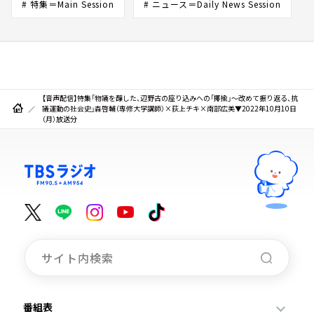
# 特集＝Main Session
# ニュース＝Daily News Session
【音声配信】特集「物議を醸した、辺野古の座り込みへの「揶揄」～改めて振り返る、抗
議運動の社会史」森啓輔（専修大学講師）×荻上チキ×南部広美▼2022年10月10日
（月）放送分
番組表