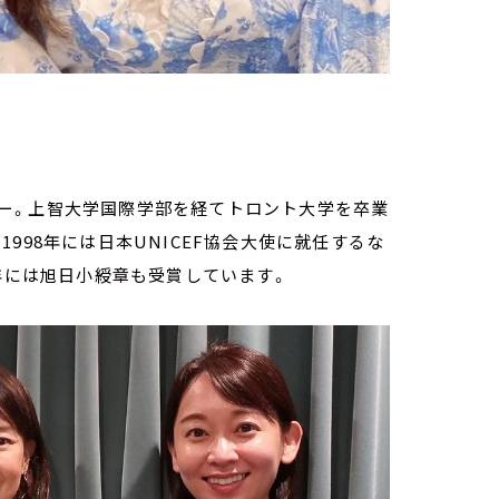
ビュー。上智大学国際学部を経てトロント大学を卒業
998年には日本UNICEF協会大使に就任するな
4年には旭日小綬章も受賞しています。