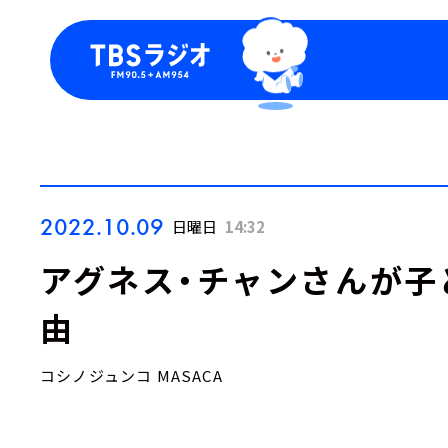
今日の番組表
トピッ
週間番組表
TBS
Podca
お知ら
2022.10.09
日曜日
14:32
アグネス・チャンさんが子
由
コシノジュンコ MASACA