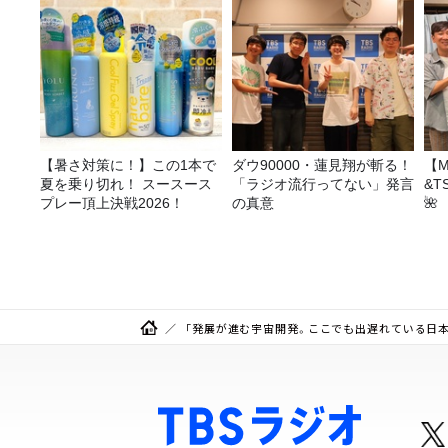
【暑さ対策に！】この1本で
ダウ90000・蓮見翔が斬る！
【M
夏を乗り切れ！ スースース
「ラジオ流行ってない」発言
&T
プレー頂上決戦2026！
の真意
🌺
「発展が進む宇宙開発。ここでも出遅れている日本はど