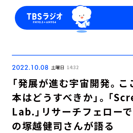
今日の番組表
トピッ
週間番組表
TBS
Podca
お知ら
2022.10.08
土曜日
14:32
「発展が進む宇宙開発。こ
本はどうすべきか」。「Scree
Lab.」リサーチフェロ
の塚越健司さんが語る