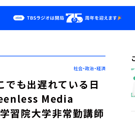
クス
イベント・グッ
ズ
st
YouTube
せ
会社情報
社会・政治・経済
こでも出遅れている日
nless Media
ーで学習院大学非常勤講師