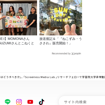
E:I】MOMONAさん
放送後記＆「『ねこずみ・う
SUZUMIさんとこねくと
ささわ』販売開始！」
Recommended by
うすべきか」。「Screenless Media Lab.」リサーチフェローで学習院大学非