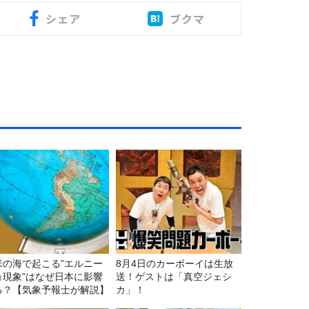
シェア
ブクマ
米の海で起こる”エルニー
8月4日のカーボーイは生放
ョ現象”はなぜ日本に影響
送！ゲストは「真空ジェシ
る？【気象予報士が解説】
カ」！