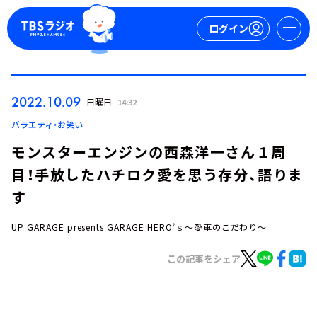
ログイン
マイページ
2022.10.09
日曜日
14:32
新規会員登録
ログイン
バラエティ・お笑い
モンスターエンジンの西森洋一さん１周
目！手放したハチロク愛を思う存分、語りま
す
UP GARAGE presents GARAGE HERO’ｓ～愛車のこだわり～
今日の番組表
この記事をシェア
週間番組表
トピックス
TBS Podcast