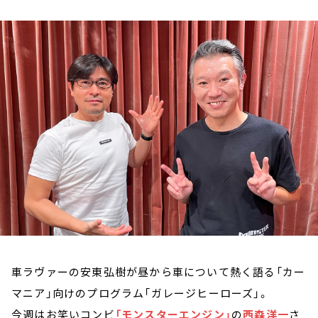
お知らせ
イベント・グッズ
YouTube
会社情報
車ラヴァーの安東弘樹が昼から車について熱く語る「カー
マニア」向けのプログラム「ガレージヒーローズ」。
今週はお笑いコンビ
「モンスターエンジン」
の
西森洋一
さ