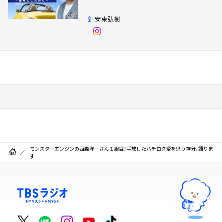
だわり～
安東弘樹
モンスターエンジンの西森洋一さん１周目！手放したハチロク愛を思う存分、語りま
す