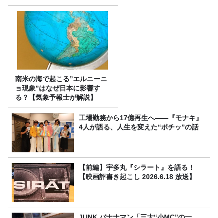
南米の海で起こる”エルニーニ
ョ現象”はなぜ日本に影響す
る？【気象予報士が解説】
工場勤務から17億再生へ——『モナキ』
4人が語る、人生を変えた“ポチッ”の話
【前編】宇多丸『シラート』を語る！
【映画評書き起こし 2026.6.18 放送】
JUNK バナナマン「三大“小MC”の一