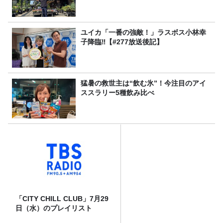
ユイカ「一番の強敵！」ラスボス小林幸
子降臨‼【#277放送後記】
猛暑の救世主は“飲む氷”！今注目のアイ
ススラリー5種飲み比べ
「CITY CHILL CLUB」7月29
日（水）のプレイリスト