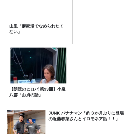
山里「麻辣湯でなめられたく
ない」
【朗読のヒロバ 第93回】小泉
八雲「お貞の話」
JUNK バナナマン「約３か月ぶりに登場
の近藤春菜さんとイロモネア話！！」