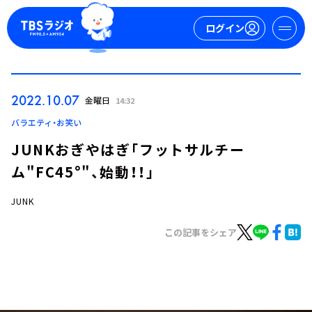
ログイン
マイページ
2022.10.07
金曜日
14:32
新規会員登録
ログイン
バラエティ・お笑い
JUNKおぎやはぎ「フットサルチー
ム"FC45°"、始動！！」
JUNK
この記事をシェア
今日の番組表
週間番組表
トピックス
TBS Podcast