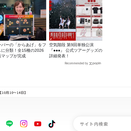
ーパーの「からあげ」をフ
空気階段 第9回単独公演
に分類！全15種の2026
『●●●』 公式ツアーグッズの
版マップが完成
詳細発表！
Recommended by
0月10～14日】