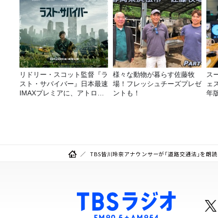
リドリー・スコット監督『ラ
様々な動物が暮らす佐藤牧
ス
スト・サバイバー』日本最速
場！フレッシュチーズプレゼ
ェス
IMAXプレミアに、アトロク
ントも！
年
リスナー60名をご招待！
TBS皆川玲奈アナウンサーが「道路交通法」を朗読【1