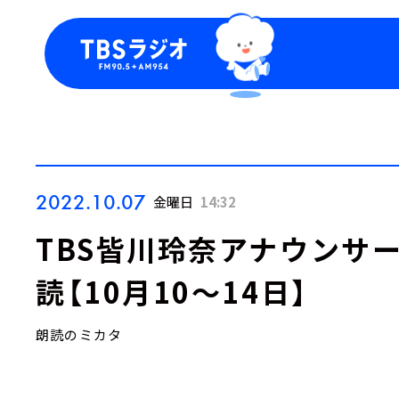
今日の番組表
トピッ
週間番組表
TBS
Podca
お知ら
2022.10.07
金曜日
14:32
TBS皆川玲奈アナウンサ
読【10月10～14日】
朗読のミカタ