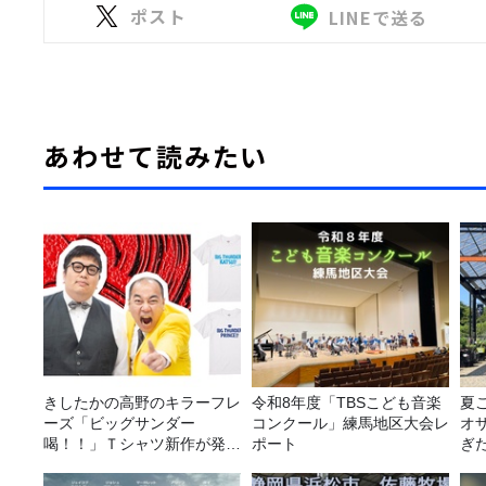
ポスト
LINEで送る
あわせて読みたい
きしたかの高野のキラーフレ
令和8年度「TBSこども音楽
夏
ーズ「ビッグサンダー
コンクール」練馬地区大会レ
オ
喝！！」Ｔシャツ新作が発売
ポート
ぎ
決定！