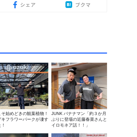
シェア
ブクマ
こそ始めどきの観葉植物！
JUNK バナナマン「約３か月
ザキフラワーパークが凄す
ぶりに登場の近藤春菜さんと
た！
イロモネア話！！」