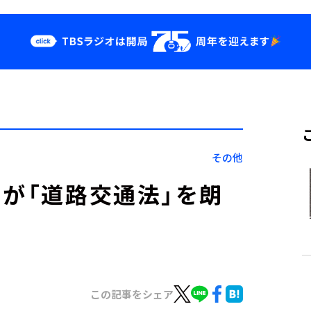
クス
イベント・グッ
ズ
st
YouTube
せ
会社情報
その他
ーが「道路交通法」を朗
この記事をシェア