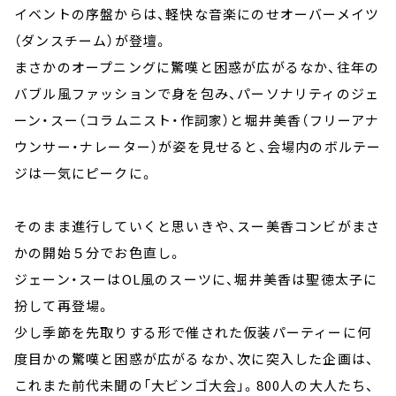
イベントの序盤からは、軽快な音楽にのせオーバーメイツ
（ダンスチーム）が登壇。
まさかのオープニングに驚嘆と困惑が広がるなか、往年の
バブル風ファッションで身を包み、パーソナリティのジェ
ーン・スー（コラムニスト・作詞家）と堀井美香（フリーアナ
ウンサー・ナレーター）が姿を見せると、会場内のボルテー
ジは一気にピークに。
そのまま進行していくと思いきや、スー美香コンビがまさ
かの開始５分でお色直し。
ジェーン・スーはOL風のスーツに、堀井美香は聖徳太子に
扮して再登場。
少し季節を先取りする形で催された仮装パーティーに何
度目かの驚嘆と困惑が広がるなか、次に突入した企画は、
これまた前代未聞の「大ビンゴ大会」。800人の大人たち、