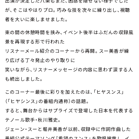
出演が決定した八楽もまた、困惑を隠せない様子でした
が、そこはやはりプロ。巧みな技を次々に繰り出し、視聴
者を大いに楽しませました。
束の間の休憩時間を挟み、イベント後半はふだんの収録風
景を再現する形で行われた
リスナーメール紹介のコーナーから再開。スー美香が繰
り広げる丁々発止のやり取りに
笑いながら、リスナーメッセージの内容に思わず涙する人
も続出しました。
このコーナー最後に彩りを加えたのは、「ヒヤスンス」
（「ヒヤシンス」の番組内通称）の話題。
すると、舞台からはサプライズで登場した日本を代表する
テノール歌手・秋川雅史。
ジェーン・スーと堀井美香が以前、収録中に作詞作曲した
番組公式テーマソング『希望のスンス』を歌唱披露し、イ