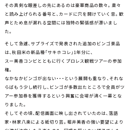
その真剣な眼差しの先にあるのは豪華商品の数々。粛々
と読み上げられる番号と、カードに穴を開けていく音。歓
声とため息が漏れる空間には独特の緊張感が漂いまし
た。
そして急遽、サプライズで発表された追加のビンゴ景品
は、秋田米の新品種「サキホコレ」1年分に、
スー美香コンビとともに行くプロレス観戦ツアーの参加
権。
なかなかビンゴが出ない・・・という展開も重なり、それな
らばもう少し続行し、ビンゴが多数出たところで全員がツ
アー参加券を獲得するという興奮に会場が沸く一幕とな
りました。
そしてその頃、配信画面に映し出されていたのは、落語
家・林家八楽による紙切り芸。堀井美香の強い要望により