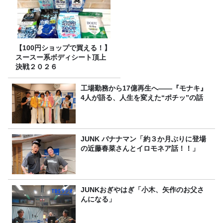
【100円ショップで買える！】
スースー系ボディシート頂上
決戦２０２６
工場勤務から17億再生へ——『モナキ』
4人が語る、人生を変えた“ポチッ”の話
JUNK バナナマン「約３か月ぶりに登場
の近藤春菜さんとイロモネア話！！」
JUNKおぎやはぎ「小木、矢作のお父さ
んになる」