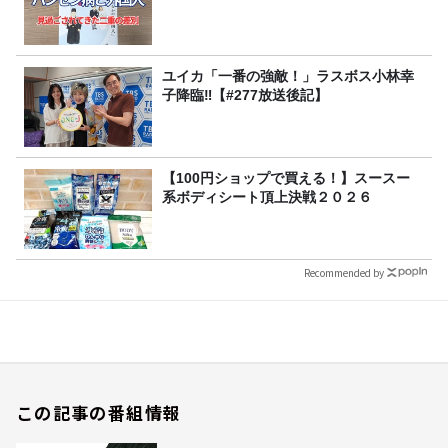
ユイカ「一番の強敵！」ラスボス小林幸
子降臨‼【#277放送後記】
【100円ショップで買える！】スースー
系ボディシート頂上決戦２０２６
Recommended by
この記事の番組情報