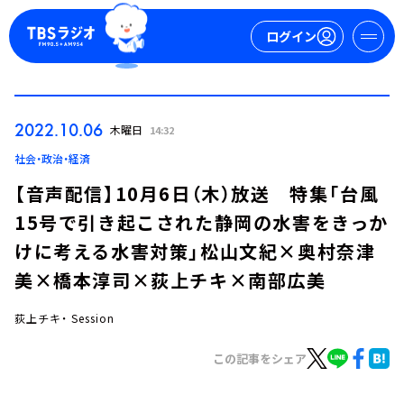
ログイン
マイページ
2022.10.06
木曜日
14:32
新規会員登録
ログイン
社会・政治・経済
【音声配信】10月6日（木）放送 特集「台風
15号で引き起こされた静岡の水害をきっか
けに考える水害対策」松山文紀×奥村奈津
美×橋本淳司×荻上チキ×南部広美
荻上チキ・ Session
今日の番組表
週間番組表
この記事をシェア
トピックス
TBS Podcast