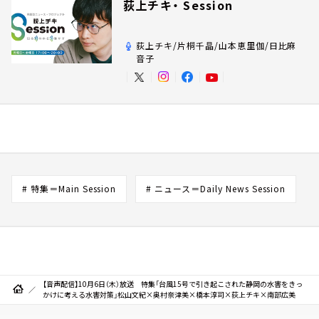
荻上チキ・ Session
荻上チキ/片桐千晶/山本恵里伽/日比麻
音子
# 特集＝Main Session
# ニュース＝Daily News Session
【音声配信】10月6日（木）放送 特集「台風15号で引き起こされた静岡の水害をきっ
かけに考える水害対策」松山文紀×奥村奈津美×橋本淳司×荻上チキ×南部広美