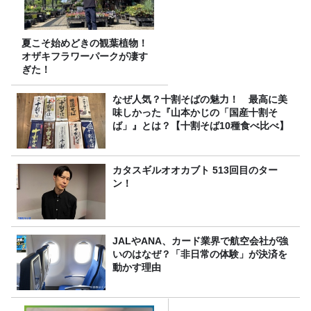
夏こそ始めどきの観葉植物！
オザキフラワーパークが凄す
ぎた！
なぜ人気？十割そばの魅力！ 最高に美
味しかった『山本かじの「国産十割そ
ば」』とは？【十割そば10種食べ比べ】
カタスギルオオカブト 513回目のター
ン！
JALやANA、カード業界で航空会社が強
いのはなぜ？「非日常の体験」が決済を
動かす理由