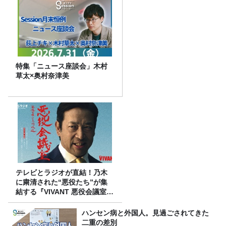
特集「ニュース座談会」木村
草太×奥村奈津美
テレビとラジオが直結！乃木
に粛清された“悪役たち”が集
結する『VIVANT 悪役会議室』
7/26(日)23時スタート！
ハンセン病と外国人。見過ごされてきた
二重の差別