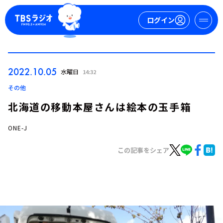
ログイン
マイページ
2022.10.05
水曜日
14:32
新規会員登録
ログイン
その他
北海道の移動本屋さんは絵本の玉手箱
ONE-J
この記事をシェア
今日の番組表
週間番組表
トピックス
TBS Podcast