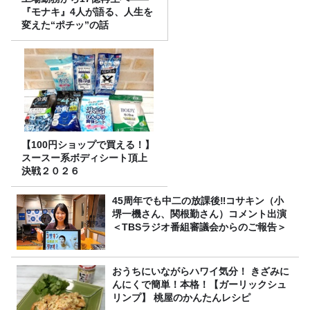
『モナキ』4人が語る、人生を
変えた“ポチッ”の話
【100円ショップで買える！】
スースー系ボディシート頂上
決戦２０２６
45周年でも中二の放課後‼コサキン（小
堺一機さん、関根勤さん）コメント出演
＜TBSラジオ番組審議会からのご報告＞
おうちにいながらハワイ気分！ きざみに
んにくで簡単！本格！【ガーリックシュ
リンプ】 桃屋のかんたんレシピ