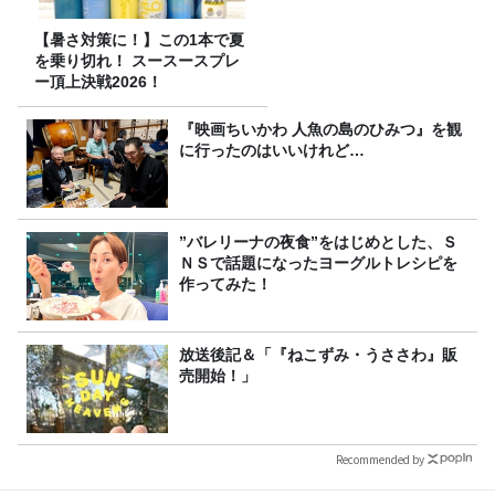
【暑さ対策に！】この1本で夏
を乗り切れ！ スースースプレ
ー頂上決戦2026！
『映画ちいかわ 人魚の島のひみつ』を観
に行ったのはいいけれど…
”バレリーナの夜食”をはじめとした、Ｓ
ＮＳで話題になったヨーグルトレシピを
作ってみた！
放送後記＆「『ねこずみ・うささわ』販
売開始！」
Recommended by