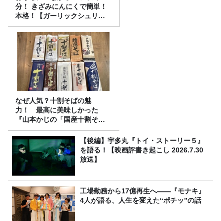
分！ きざみにんにくで簡単！
本格！【ガーリックシュリン
プ】 桃屋のかんたんレシピ
なぜ人気？十割そばの魅
力！ 最高に美味しかった
『山本かじの「国産十割そ
ば」』とは？【十割そば10種
食べ比べ】
【後編】宇多丸『トイ・ストーリー５』
を語る！【映画評書き起こし 2026.7.30
放送】
工場勤務から17億再生へ——『モナキ』
4人が語る、人生を変えた“ポチッ”の話