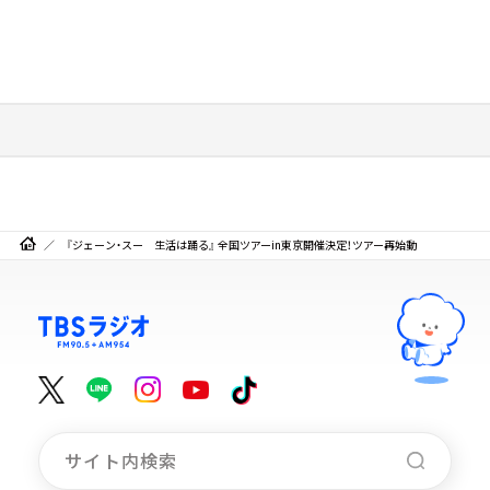
『ジェーン・スー 生活は踊る』 全国ツアーin東京開催決定！ツアー再始動