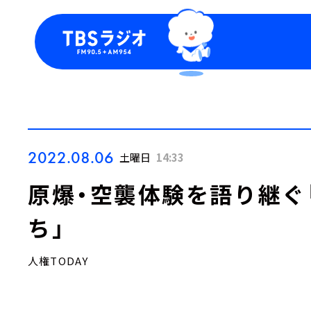
今日の番組表
トピッ
週間番組表
TBS
Podca
お知ら
2022.08.06
土曜日
14:33
原爆・空襲体験を語り継ぐ
ち」
人権TODAY