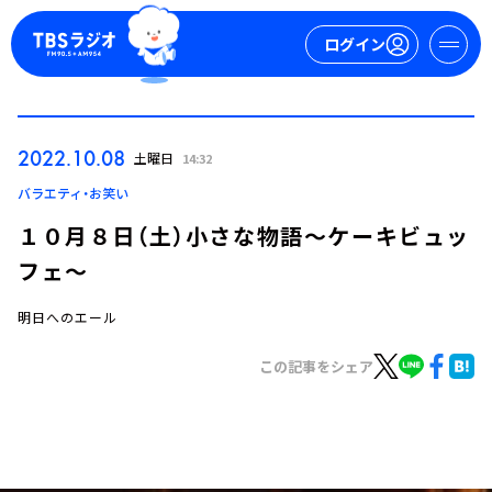
ログイン
マイページ
2022.10.08
土曜日
14:32
新規会員登録
ログイン
バラエティ・お笑い
１０月８日（土）小さな物語～ケーキビュッ
フェ～
明日へのエール
この記事をシェア
今日の番組表
週間番組表
トピックス
TBS Podcast