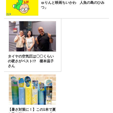
ゅりんと映画ちいかわ 人魚の島のひみ
つ」
タイヤの空気圧は〇〇くらい
の硬さがベスト!? 榎本温子
さん
【暑さ対策に！】この1本で夏