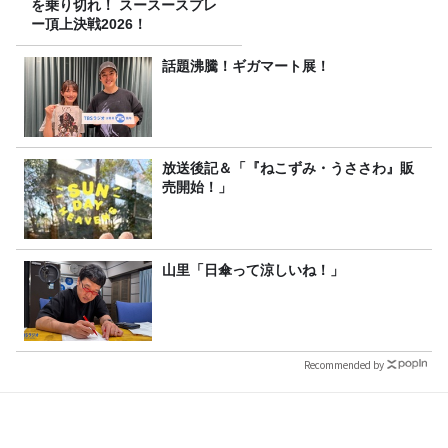
を乗り切れ！ スースースプレ
ー頂上決戦2026！
話題沸騰！ギガマート展！
放送後記＆「『ねこずみ・うささわ』販
売開始！」
山里「日傘って涼しいね！」
Recommended by