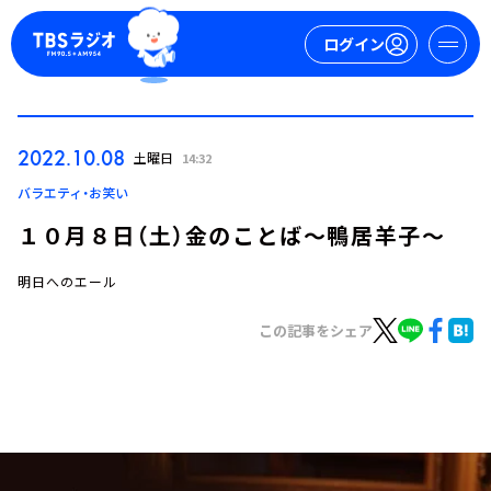
ログイン
マイページ
2022.10.08
土曜日
14:32
新規会員登録
ログイン
バラエティ・お笑い
１０月８日（土）金のことば～鴨居羊子～
明日へのエール
この記事をシェア
今日の番組表
週間番組表
トピックス
TBS Podcast