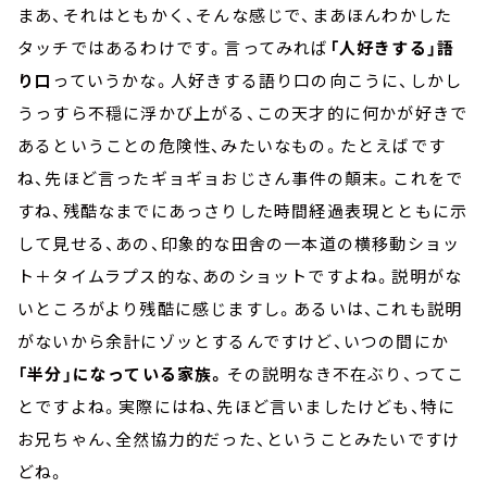
まあ、それはともかく、そんな感じで、まあほんわかした
タッチではあるわけです。言ってみれば
「人好きする」語
り口
っていうかな。人好きする語り口の向こうに、しかし
うっすら不穏に浮かび上がる、この天才的に何かが好きで
あるということの危険性、みたいなもの。たとえばです
ね、先ほど言ったギョギョおじさん事件の顛末。これをで
すね、残酷なまでにあっさりした時間経過表現とともに示
して見せる、あの、印象的な田舎の一本道の横移動ショッ
ト＋タイムラプス的な、あのショットですよね。説明がな
いところがより残酷に感じますし。あるいは、これも説明
がないから余計にゾッとするんですけど、いつの間にか
「半分」になっている家族。
その説明なき不在ぶり、ってこ
とですよね。実際にはね、先ほど言いましたけども、特に
お兄ちゃん、全然協力的だった、ということみたいですけ
どね。