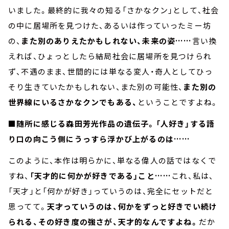
いました。最終的に我々の知る「さかなクン」として、社会
の中に居場所を見つけた、あるいは作っていったミー坊
の、
また別のありえたかもしれない、未来の姿……
言い換
えれば、ひょっとしたら結局社会に居場所を見つけられ
ず、不遇のまま、世間的には単なる変人・奇人としてひっ
そり生きていたかもしれない、また別の可能性、
また別の
世界線にいるさかなクンでもある、
ということですよね。
■随所に感じる森田芳光作品の遺伝子。「人好き」する語
り口の向こう側にうっすら浮かび上がるのは……
このように、本作は明らかに、単なる偉人の話ではなくで
すね、
「天才的に何かが好きである」こと……
これ、私は、
「天才」と「何かが好き」っていうのは、完全にセットだと
思ってて。
天才っていうのは、何かをずっと好きでい続け
られる、その好き度の強さが、天才的なんですよね。
だか