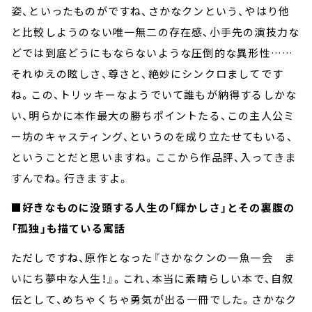
姿、といったものがですね、さかなクンという、やはり他
と比較しようのない唯一無二の存在感、小手先の演技力な
どでは到底どうにもならないような圧倒的な異形性……
それゆえの眩しさ、尊さと、絶妙にシンクロましてです
ね。この、トリッキーなようでいて誰もが納得するしかな
い、明らかに本作最大の勝ちポイントたる、この主人公ミ
ー坊のキャスティング、というのを成り立たせてもいる、
ということだと思いますね。ここから作品評、入ってきま
すんでね。行きますよ。
■好きなものに没頭する人生の「輝かしさ」とその裏腹の
「孤独」も描ている寓話
ただしですね、原作となった『さかなクンの一魚一会 ま
いにち夢中な人生！』。これ、本当に素晴らしい本で、自叙
伝として、めちゃくちゃ勇気が出る一冊でした。さかなク