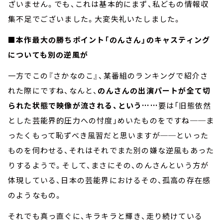
ざいません。でも、これは基本的にまず、私どもの情報収
集不足でございました。大変失礼いたしました。
■本作最大の勝ちポイント「のんさん」のキャスティング
についても別の逆風が
一方でこの『さかなのこ』、某番組のランキングで紹介さ
れた際にですね、なんと、
のんさんの出演パートが全て切
られた状態で映像が流される、という……
要は「旧態依然
とした芸能界的圧力への忖度」めいたものをですね──ま
ったくもって恥ずべき風習だと思いますが──といった
ものを伺わせる、それはそれでまた別の嫌な逆風もあった
りするようで。そして、まさにその、のんさんという方が
体現している、日本の芸能界におけるその、孤高の存在感
のようなもの。
それでも真っ直ぐに、キラキラと輝き、走り続けている