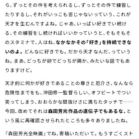
ら、ずっとその件を考えられるし、ずっとその件で練習し
たりするし、それがいっこも苦じゃないっていう、これが
天才を生むんですよね。じゃあ、いっぱい好きでい続け
る、その練習をし続ければいいかっていうと、そもそもそ
のスタミナで、人はね、
なかなかその「好き」を持続できな
いのよ。
どんなに好きでも。だから天才なんだ、っていう
ね。まあ、どっちが卵でどっちが鶏か、みたいな話でもあ
りますけど。
天才的に何かが好きであることの尊さと厄介さ、なんなら
危険性までをも、沖田修一監督らしい、オフビートでつい
笑ってしまう、おおらかな間抜けさに満ちたタッチで……
今回、改めてそれは
森田芳光作品の遺伝子でもあるな、
と
いう風に再確認させられたところも多々ありましたね。
『森田芳光全映画』でね、寄稿いただいて。もうすごくスト