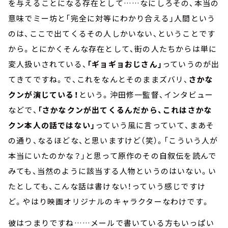
を与えることになる存在として……なにしろその、本当の
意味でミー坊と「完全に対等にわかり合える」人間という
のは、ここで出てくるその人しかいない、ということです
から。とにかくそんな存在として、街の人たちからは単に
変人扱いされている、
「ギョギョおじさん」
っていうのが出
てきてですね。で、これをなんとそのままズバリ、
さかな
クンが演じている！
という。沖田修一監督、インタビュー
などで、
「さかなクンが出てくるんだから、これはさかな
クン本人の話ではない」
っていう風に言っていて、まあそ
の通り、なるほどな、と思いますけど（笑）。「こういう人が
本当にいたのかな？」と思って原作のその自叙伝を読んで
みても、当然のように該当する人物というのはいない。い
たとしても、こんな話は書けない！っていう感じですけ
ど。やはり映画オリジナルのキャラクターなわけです。
彼はつまりですね……メールで書いている方もいっぱい