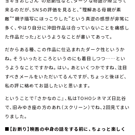
ョギョおじさん”の悲劇性など、ダークな物語が際立って
来るのだが、SNSの評価を見ると、“理解ある母親が素
敵”“親子描写にほっこりした”という真逆の感想が非常に
多く、やはり自分に沖田作品は合っていないことを痛感し
た作品だった」というようなことが書いてあって。
だからある種、この作品に仕込まれたダーク性というか
ね。そういったところというのにも着目しつつ……とい
うようなことですかね。はい。あといくつかですね、注目
すべきメールをいただいてるんですが、ちょっと後ほど、
私の評に絡めてお話したいと思います。
ということで『さかなのこ』、私はTOHOシネマズ日比谷
で、旧みゆき座の方のあれ（スクリーン）でね、2回見てまい
りました。
■【お断り】映画の中身の話をする前に、ちょっと楽しく