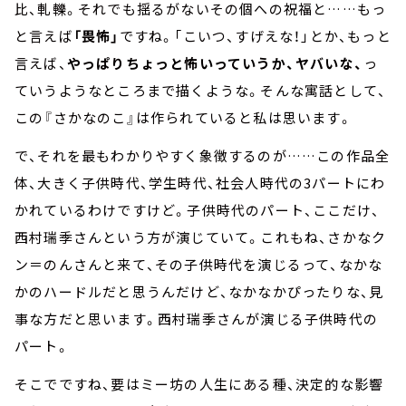
比、軋轢。それでも揺るがないその個への祝福と……もっ
と言えば
「畏怖」
ですね。「こいつ、すげえな！」とか、もっと
言えば、
やっぱりちょっと怖いっていうか、ヤバいな、
っ
ていうようなところまで描くような。そんな寓話として、
この『さかなのこ』は作られていると私は思います。
で、それを最もわかりやすく象徴するのが……この作品全
体、大きく子供時代、学生時代、社会人時代の3パートにわ
かれているわけですけど。子供時代のパート、ここだけ、
西村瑞季さんという方が演じていて。これもね、さかなク
ン＝のんさんと来て、その子供時代を演じるって、なかな
かのハードルだと思うんだけど、なかなかぴったりな、見
事な方だと思います。西村瑞季さんが演じる子供時代の
パート。
そこでですね、要はミー坊の人生にある種、決定的な影響