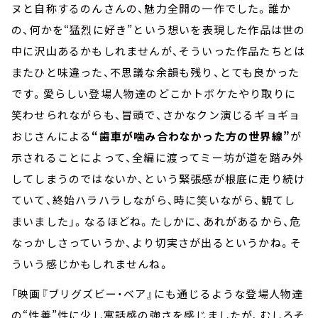
ヌと自称するのんさんの、魅力全開の一作でした。誰か
の、何かを“猛烈に好き”という想いを表現した作品は世の
中に沢山あるかもしれませんが、そういった作品たちとは
またひと味違った、不思議な余韻も残り、とても良かった
です。愛らしい登場人物達のどこかトボケたやり取りに
笑わせられながらも、冒頭で、さかなクン演じるギョギョ
おじさんによる
“歯車が噛み合わなかった方の世界線”
が
示されることによって、全編に渡ってミー坊が道を踏み外
してしまうのではないか、という緊張感が根底に走り続け
ていて、終始ハラハラしながら、時に笑いながら、観てし
まいました」。なるほどね。たしかに、あれがあるから、危
なっかしさっていうか、より切実さが出るというかね。そ
ういう感じかもしれませんね。
「映画『ブリグズビー・ベア』にも通じるような登場人物達
の“性善”性に少し寓話感の強さを感じましたが、むしろそ