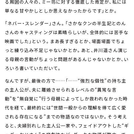
る周囲の人々の、ミー坊に対する徹底した肯定が、私には
単なる甘やかしとしか思えなかったからです」とか。
「ネバー・スレンダー」さん。「さかなクンの半生記とのん
さんのキャスティングは素晴らしいが、全体的には苦手な
映画でした」という。まあ長すぎるとか、場面場面でちょ
っと練り込み不足じゃないかとか。あと、井川遥さん演じ
る母親の言動がちょっと問題があるんじゃないかとか、い
ろいろ書いていただいて。
なんですが、最後の方で……「……“強烈な個性”の持ち主
の主人公が、夫に離婚させられるレベルの“異常な言
動”を“無自覚に”行う母親によってしか救われなかった時
代を経て、最終的には“世間一般からの理解を得て広く愛
される存在になる”までの物語なのではないか。そう考え
ると、夫婦別れした主人公一家や、フェイドアウトした“ギ