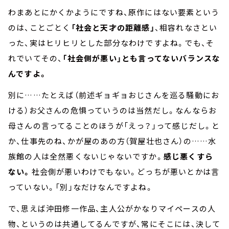
わまあとにかくかようにですね、原作にはない要素という
のは、ことごとく
「社会と天才の距離感」
、相容れなさとい
った、実はヒリヒリとした部分なわけですよね。でも、そ
れでいてその、
「社会側が悪い」とも言ってないバランスな
んですよ。
別に……たとえば（前述ギョギョおじさんを巡る騒動にお
ける）お父さんの危惧っていうのは当然だし。なんならお
母さんの言ってることのほうが「えっ？」って感じだし。と
か、仕事先のね、かが屋のあの方（賀屋壮也さん）の……水
族館の人は全然悪くないじゃないですか。
感じ悪くすら
ない。
社会側が悪いわけでもない。どっちが悪いとかは言
っていない。「別」なだけなんですよね。
で、思えば沖田修一作品、主人公がかなりマイペースの人
物、というのは共通してるんですが、常にそこには、決して