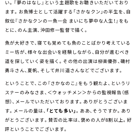
い。『夢のはなし』という主題歌をお聴きいただいており
ます。お魚博士として活躍する「さかなクン」の半生を、自
叙伝『さかなクンの一魚一会 まいにち夢中な人生！』をも
とに、のん主演、沖田修一監督で描く。
魚が大好きで、寝ても覚めても魚のことばかり考えている
ミー坊が、様々な出会いを経験しながら、自分が進むべき
道を探していく姿を描く。その他の出演は柳楽優弥、磯村
勇斗さん、夏帆、そして井川遥さんなどでございます。
ということで、この『さかなのこ』をもう観たよ、というリ
スナーのみなさま、＜ウォッチメン＞からの監視報告（感
想）、メールでいただいております。ありがとうございま
す。メールの量は、
「とても多い」
。ああ、そうですか。あり
がとうございます。賛否の比率は、褒めの人が8割以上。好
評ということでございます。