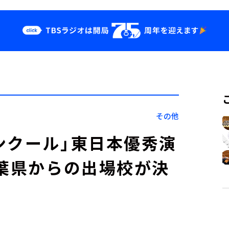
クス
イベント・グッ
ズ
st
YouTube
せ
会社情報
その他
ンクール」東日本優秀演
千葉県からの出場校が決