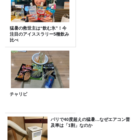
猛暑の救世主は“飲む氷”！今
注目のアイススラリー5種飲み
比べ
チャリピ
パリで40度超えの猛暑…なぜエアコン普
及率は「1割」なのか