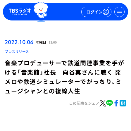
ログイン
マイページ
2022.10.06
木曜日
12:00
新規会員登録
ログイン
プレスリリース
音楽プロデューサーで鉄道関連事業を手が
ける「音楽館」社長 向谷実さんに聴く 発
メロや鉄道シミュレーターでがっちり、ミ
ュージシャンとの複線人生
この記事をシェア
今日の番組表
週間番組表
トピックス
TBS Podcast