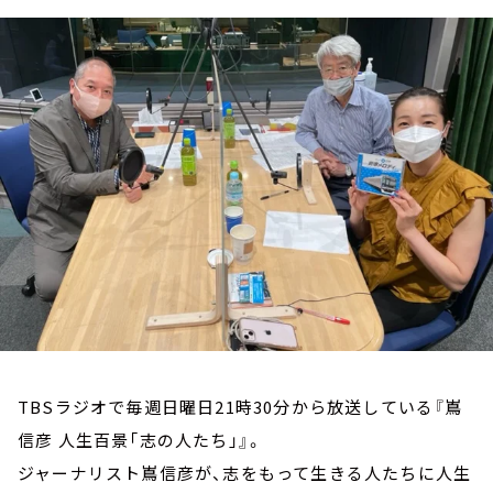
お知らせ
イベント・グッズ
YouTube
会社情報
TBSラジオで毎週日曜日21時30分から放送している『嶌
信彦 人生百景「志の人たち」』。
ジャーナリスト嶌信彦が、志をもって生きる人たちに人生