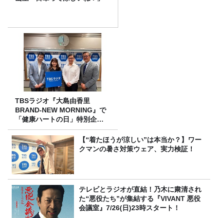
TBSラジオ『大島由香里
BRAND-NEW MORNING』で
「健康ハートの日」特別企画
を8/10（月）に放送
【“着たほうが涼しい”は本当か？】ワー
クマンの暑さ対策ウェア、実力検証！
テレビとラジオが直結！乃木に粛清され
た“悪役たち”が集結する『VIVANT 悪役
会議室』7/26(日)23時スタート！