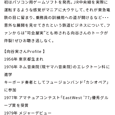
初はパソコン用ゲームソフトを発売。JR中央線を実際に
運転するような感覚がマニアに大ウケして、それが東急電
鉄の目に留まり、乗務員の訓練用への道が開けるなど・・・
意外な展開を見せてきたという鉄道ビジネスについて、フ
ァンからは“司会屋実”とも称される向谷さんのトークが
炸裂！ぜひお聴き逃しなく。
【向谷実さんProfile 】
1956年 東京都生まれ
1976年 ネム音楽院（現ヤマハ音楽院）のエレクトーン科に
進学
キーボード奏者としてフュージョンバンド「カシオペア」
に参加
1977年 アマチュアコンテスト「EastWest '77」優秀グル
ープ賞を受賞
1979年 メジャーデビュー