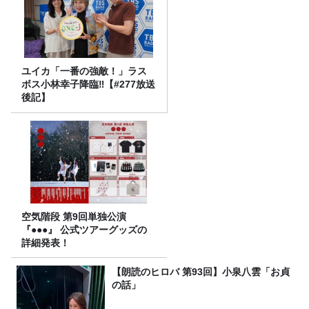
ユイカ「一番の強敵！」ラス
ボス小林幸子降臨‼【#277放送
後記】
空気階段 第9回単独公演
『●●●』 公式ツアーグッズの
詳細発表！
【朗読のヒロバ 第93回】小泉八雲「お貞
の話」