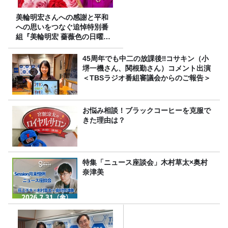
美輪明宏さんへの感謝と平和
への思いをつなぐ追悼特別番
組『美輪明宏 薔薇色の日曜日
～ごきげんよう、ルンルン
～』8/9（日）16時放送
45周年でも中二の放課後‼コサキン（小
堺一機さん、関根勤さん）コメント出演
＜TBSラジオ番組審議会からのご報告＞
お悩み相談！ブラックコーヒーを克服で
きた理由は？
特集「ニュース座談会」木村草太×奥村
奈津美