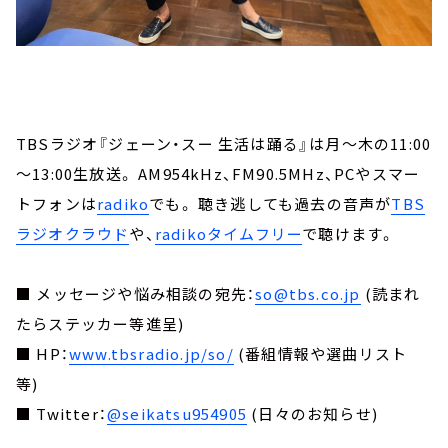
TBSラジオ『ジェーン・スー 生活は踊る』は月～木の11:00
～13:00生放送。 AM954kHz、FM90.5MHz、PCやスマー
トフォンは
radiko
でも。 聴き逃しても過去の音声が
TBS
ラジオクラウド
や、
radikoタイムフリー
で聴けます。
■ メッセージや悩み相談の宛先：
so@tbs.co.jp
(読まれ
たらステッカー等進呈)
■ HP：
www.tbsradio.jp/so/
(番組情報や選曲リスト
等)
■ Twitter：
@seikatsu954905
(日々のお知らせ)