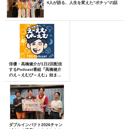
4人が語る、人生を変えた“ポチッ”の話
俳優・高橋健介が1日2回配信
するPodcast番組『高橋健介
のえ～えむぴ～えむ』始まり
ます
ダブルインパクト2026チャン