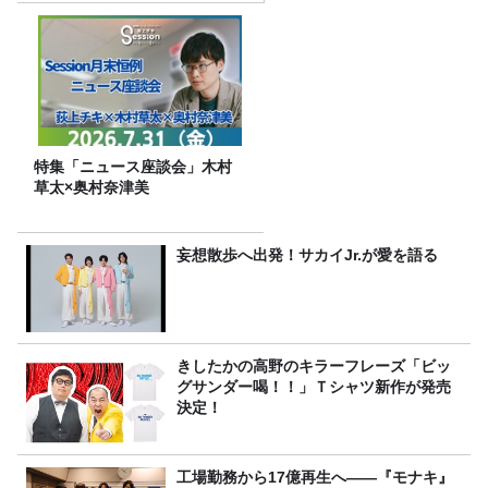
特集「ニュース座談会」木村
草太×奥村奈津美
妄想散歩へ出発！サカイJr.が愛を語る
きしたかの高野のキラーフレーズ「ビッ
グサンダー喝！！」Ｔシャツ新作が発売
決定！
工場勤務から17億再生へ——『モナキ』