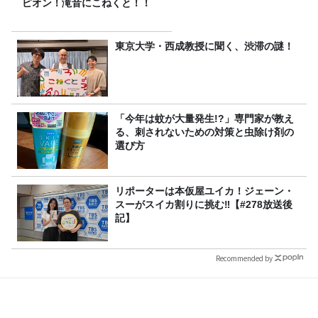
ピオン！滝音にこねくと！！
東京大学・西成教授に聞く、渋滞の謎！
「今年は蚊が大量発生!?」専門家が教え
る、刺されないための対策と虫除け剤の
選び方
リポーターは本仮屋ユイカ！ジェーン・
スーがスイカ割りに挑む‼【#278放送後
記】
Recommended by