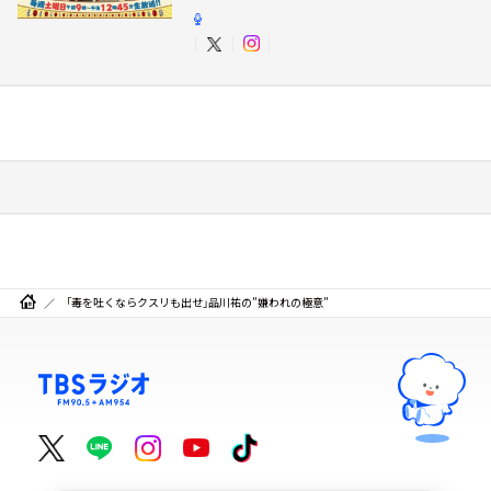
「毒を吐くならクスリも出せ」品川祐の”嫌われの極意”