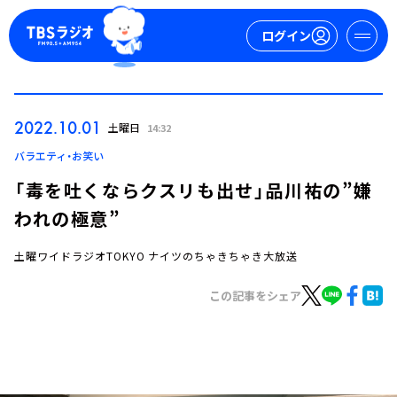
ログイン
マイページ
2022.10.01
土曜日
14:32
新規会員登録
ログイン
バラエティ・お笑い
「毒を吐くならクスリも出せ」品川祐の”嫌
われの極意”
土曜ワイドラジオTOKYO ナイツのちゃきちゃき大放送
この記事をシェア
今日の番組表
週間番組表
トピックス
TBS Podcast