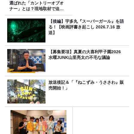
選ばれた「カントリーオブオ
ナー」とは？現地取材で迫る
選出の意味
【後編】宇多丸『スーパーガール』を語
る！【映画評書き起こし 2026.7.16 放
送】
【募集要項】真夏の大喜利甲子園2026
水曜JUNK山里亮太の不毛な議論
放送後記＆「『ねこずみ・うささわ』販
売開始！」