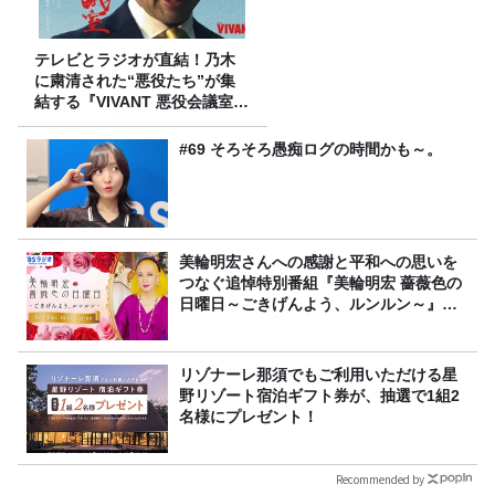
テレビとラジオが直結！乃木
に粛清された“悪役たち”が集
結する『VIVANT 悪役会議室』
7/26(日)23時スタート！
#69 そろそろ愚痴ログの時間かも～。
美輪明宏さんへの感謝と平和への思いを
つなぐ追悼特別番組『美輪明宏 薔薇色の
日曜日～ごきげんよう、ルンルン～』
8/9（日）16時放送
リゾナーレ那須でもご利用いただける星
野リゾート宿泊ギフト券が、抽選で1組2
名様にプレゼント！
Recommended by