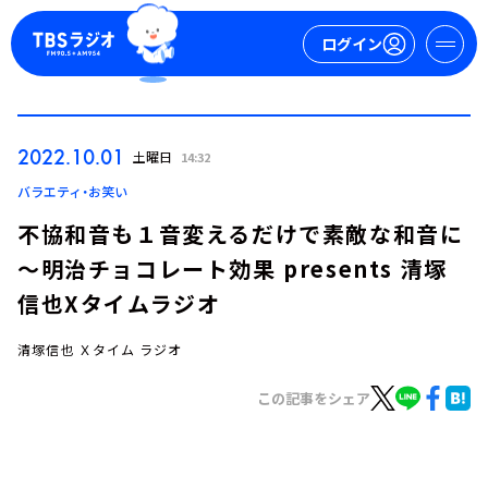
ログイン
マイページ
2022.10.01
土曜日
14:32
新規会員登録
ログイン
バラエティ・お笑い
不協和音も１音変えるだけで素敵な和音に
～明治チョコレート効果 presents 清塚
信也Xタイムラジオ
清塚信也 Ｘタイム ラジオ
今日の番組表
この記事をシェア
週間番組表
トピックス
TBS Podcast