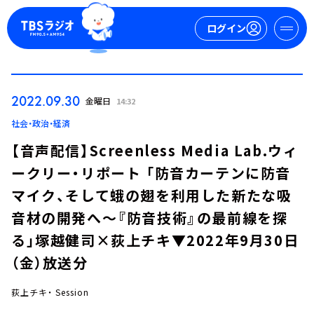
ログイン
マイページ
2022.09.30
金曜日
14:32
新規会員登録
ログイン
社会・政治・経済
【音声配信】Screenless Media Lab.ウィ
ークリー・リポート 「防音カーテンに防音
マイク、そして蛾の翅を利用した新たな吸
音材の開発へ～『防音技術』の最前線を探
る」塚越健司×荻上チキ▼2022年9月30日
今日の番組表
（金）放送分
週間番組表
トピックス
荻上チキ・ Session
TBS Podcast