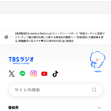
【音声配信】Screenless Media Lab.ウィークリー・リポート 「防音カーテンに防音マ
イク、そして蛾の翅を利用した新たな吸音材の開発へ～『防音技術』の最前線を探
る」塚越健司×荻上チキ▼2022年9月30日（金）放送分
番組表