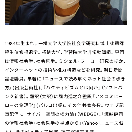
1984年生まれ。一橋大学大学院社会学研究科博士後期課
程単位修得退学。拓殖大学、学習院大学非常勤講師。専門
は情報社会学、社会哲学。ミシェル・フーコー研究のほか、
インターネットの技術や権力構造などを研究。朝日新聞
論壇委員。単著に『ニュースで読み解くネット社会の歩き
方』(出版芸術社)、『ハクティビズムとは何か』（ソフトバ
ンク新書）。翻訳（共訳）に堀内進之介監訳『アメコミヒー
ローの倫理学』(パルコ出版)。その他共著多数。ウェブ記
事配信に「サイバー空間の権力論」（WEDGE）、「塚越健司
の情報社会学・社会哲学の視点から」（Yahoo!ニュース個
人）。その他メディア出演、記事寄稿等多数。