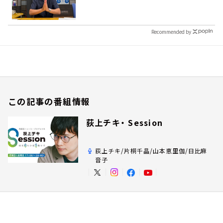
Recommended by
この記事の番組情報
荻上チキ・ Session
荻上チキ/片桐千晶/山本恵里伽/日比麻
音子