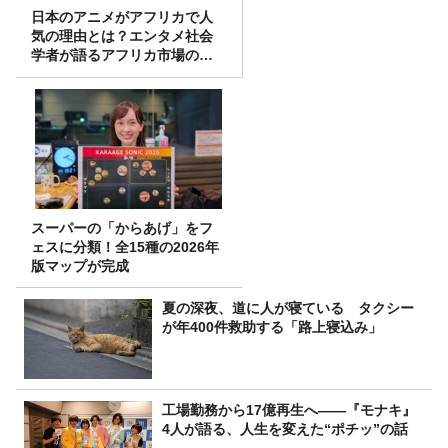
日本のアニメがアフリカで人
気の理由とは？エンタメ社会
学者が語るアフリカ市場のリ
アル
スーパーの「からあげ」をフ
ェスに分類！全15種の2026年
版マップが完成
夏の深夜、道に人が寝ている タクシー
が年400件救助する「路上寝込み」
工場勤務から17億再生へ——『モナキ』
4人が語る、人生を変えた“ポチッ”の話