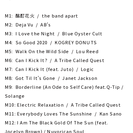
M1: 酩酊花火 / the band apart
M2: Deja Vu / AB's
M3: I Love the Night / Blue Oyster Cult
M4: So Good 2020 / KOGREY DONUTS
M5: Walk On the Wild Side / Lou Reed
M6: Can I Kick It? / A Tribe Called Quest
M7: Can I Kick It (feat. Juto) / Logic
M8: Got Til It's Gone / Janet Jackson
M9: Borderline (An Ode to Self Care) feat.Q-Tip /
Solange
M10: Electric Relaxation / A Tribe Called Quest
M11: Everybody Loves The Sunshine / Kan Sano
M12: I Am The Black Gold Of The Sun (feat.
Jocelyn Brown) / Nuyorican Soul