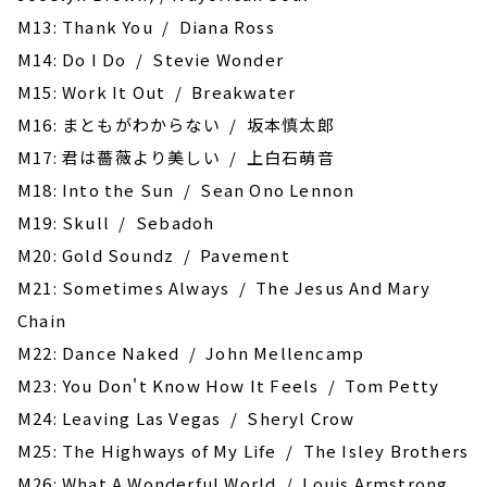
M13: Thank You / Diana Ross
M14: Do I Do / Stevie Wonder
M15: Work It Out / Breakwater
M16: まともがわからない / 坂本慎太郎
M17: 君は薔薇より美しい / 上白石萌音
M18: ‎Into the Sun / Sean Ono Lennon
M19: Skull / Sebadoh
M20: Gold Soundz / Pavement
M21: Sometimes Always / The Jesus And Mary
Chain
M22: Dance Naked / John Mellencamp
M23: You Don't Know How It Feels / Tom Petty
M24: Leaving Las Vegas / Sheryl Crow
M25: The Highways of My Life / The Isley Brothers
M26: What A Wonderful World / Louis Armstrong