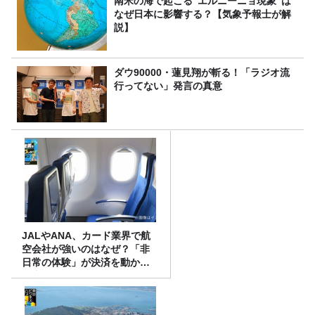
南米の海で起こる”エルニーニョ現象”は
なぜ日本に影響する？【気象予報士が解
説】
ダウ90000・蓮見翔が斬る！「ラジオ流
行ってない」発言の真意
JALやANA、カード業界で航
空会社が強いのはなぜ？「非
日常の体験」が決済を動かす
理由