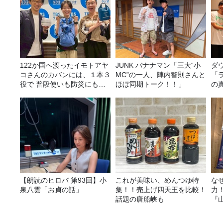
122か国へ渡ったイモトアヤ
JUNK バナナマン「三大“小
ダ
コさんのカバンには、１本３
MC”の一人、陣内智則さんと
「
役で 普段使いも防災にもな
ほぼ同期トーク！！」
の
る最強の棒が入っていた！
【朗読のヒロバ 第93回】小
これが美味い、めんつゆ特
な
泉八雲「お貞の話」
集！！売上げ四天王を比較！
力
話題の唐船峡も
『
ば
種