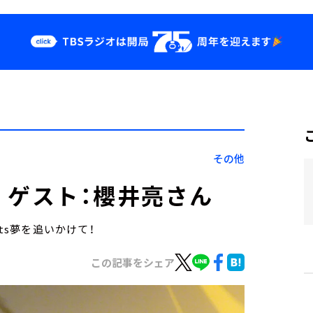
クス
イベント・グッ
ズ
st
YouTube
せ
会社情報
その他
） ゲスト：櫻井亮さん
ts夢を追いかけて！
この記事をシェア