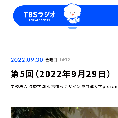
今日の番組表
トピッ
週間番組表
TBS
Podca
お知ら
2022.09.30
金曜日
14:32
第5回（2022年9月29日
学校法人 滋慶学園 東京情報デザイン専門職大学presen