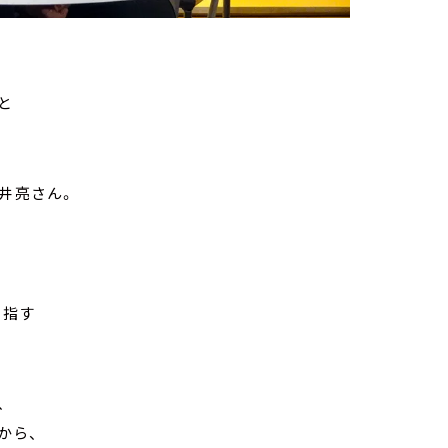
と
櫻井亮さん。
を指す
、
から、