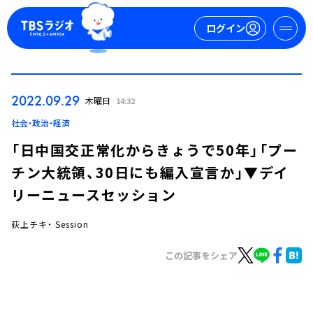
ログイン
マイページ
2022.09.29
木曜日
14:32
新規会員登録
ログイン
社会・政治・経済
「日中国交正常化からきょうで50年」「プー
チン大統領、30日にも編入宣言か」▼デイ
リーニュースセッション
荻上チキ・ Session
今日の番組表
この記事をシェア
週間番組表
トピックス
TBS Podcast