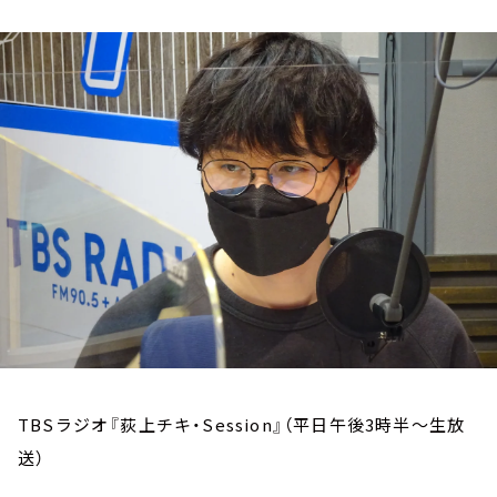
お知らせ
イベント・グッズ
YouTube
会社情報
TBSラジオ『荻上チキ・Session』（平日午後3時半～生放
送）