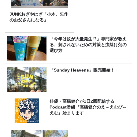
JUNKおぎやはぎ「小木、矢作
のお父さんになる」
「今年は蚊が大量発生!?」専門家が教え
る、刺されないための対策と虫除け剤の
選び方
「Sunday Heavens」販売開始！
俳優・高橋健介が1日2回配信する
Podcast番組『高橋健介のえ～えむぴ～
えむ』始まります