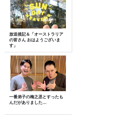
放送後記＆「オーストラリア
の皆さん おはようございま
す」
一番弟子の梅之丞とすったも
んだがありました…
45周年でも中二の放課後‼コサキン（小
堺一機さん、関根勤さん）コメント出演
＜TBSラジオ番組審議会からのご報告＞