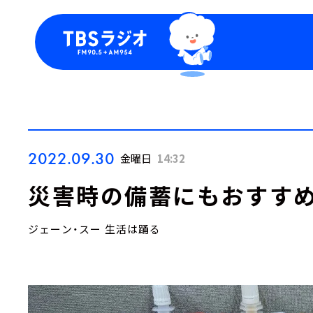
今日の番組表
トピッ
週間番組表
TBS
Podca
お知ら
2022.09.30
金曜日
14:32
災害時の備蓄にもおすすめ
ジェーン・スー 生活は踊る