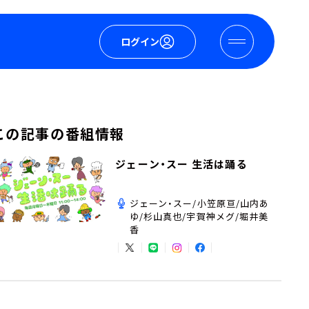
ログイン
この記事の番組情報
ジェーン・スー 生活は踊る
ジェーン・スー/小笠原亘/山内あ
ゆ/杉山真也/宇賀神メグ/堀井美
香