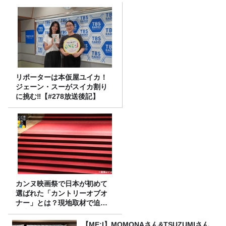
リポーターは本仮屋ユイカ！
ジェーン・スーがスイカ割り
に挑む‼【#278放送後記】
カンヌ映画祭で日本が初めて
選ばれた「カントリーオブオ
ナー」とは？現地取材で迫る
選出の意味
【ME:I】MOMONAさん&TSUZUMIさん