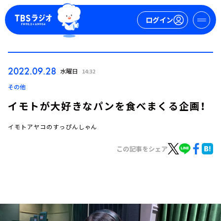
ログイン
マイページ
2022.09.28
水曜日
14:32
新規会員登録
ログイン
その他
イモトが大好きなパンを食べまくる企画！
イモトアヤコのすっぴんしゃん
この記事をシェア
今日の番組表
週間番組表
トピックス
TBS Podcast