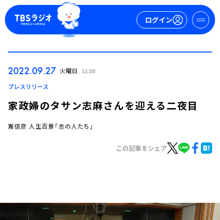
ログイン
マイページ
2022.09.27
火曜日
11:30
新規会員登録
ログイン
プレスリリース
家政婦のタサン志麻さんを迎える二夜目
嶌信彦 人生百景「志の人たち」
この記事をシェア
今日の番組表
週間番組表
トピックス
TBS Podcast