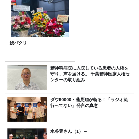
鰻パクリ
精神科病院に入院している患者の人権を
守り、声を届ける。 千葉精神医療人権セ
ンターの取り組み
ダウ90000・蓮見翔が斬る！「ラジオ流
行ってない」発言の真意
水谷豊さん（1）～