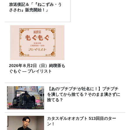
放送後記＆「『ねこずみ・う
ささわ』販売開始！」
2026年８月2日（日）純喫茶も
ぐもぐ ― プレイリスト
【あの‘プチプチ‘が社名に！】プチプチ
を潰してから捨てる？そのまま潰さずに
捨てる？
カタスギルオオカブト 513回目のター
ン！