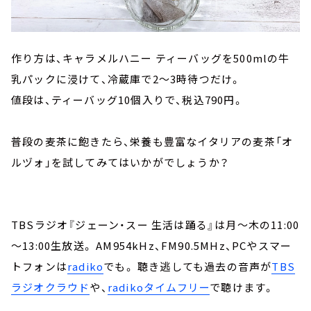
作り方は、キャラメルハニー ティーバッグを500mlの牛
乳パックに浸けて、冷蔵庫で2～3時待つだけ。
値段は、ティーバッグ10個入りで、税込790円。
普段の麦茶に飽きたら、栄養も豊富なイタリアの麦茶「オ
ルヅォ」を試してみてはいかがでしょうか？
TBSラジオ『ジェーン・スー 生活は踊る』は月～木の11:00
～13:00生放送。 AM954kHz、FM90.5MHz、PCやスマー
トフォンは
radiko
でも。 聴き逃しても過去の音声が
TBS
ラジオクラウド
や、
radikoタイムフリー
で聴けます。