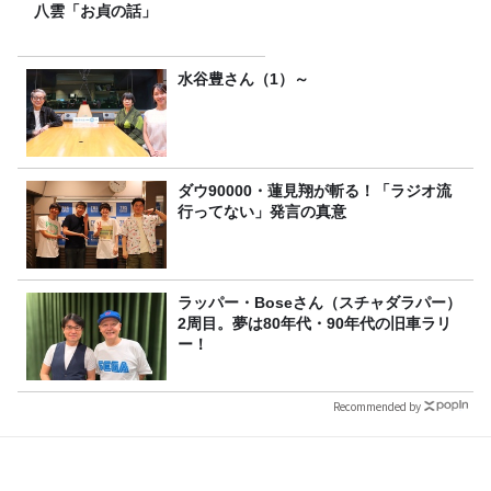
八雲「お貞の話」
水谷豊さん（1）～
ダウ90000・蓮見翔が斬る！「ラジオ流
行ってない」発言の真意
ラッパー・Boseさん（スチャダラパー）
2周目。夢は80年代・90年代の旧車ラリ
ー！
Recommended by