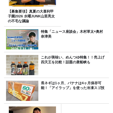
【募集要項】真夏の大喜利甲
子園2026 水曜JUNK山里亮太
の不毛な議論
特集「ニュース座談会」木村草太×奥村
奈津美
これが美味い、めんつゆ特集！！売上げ
四天王を比較！話題の唐船峡も
長ネギは1ヶ月、バナナは4ヶ月保存可
能！「アイラップ」を使った冷凍スゴ技