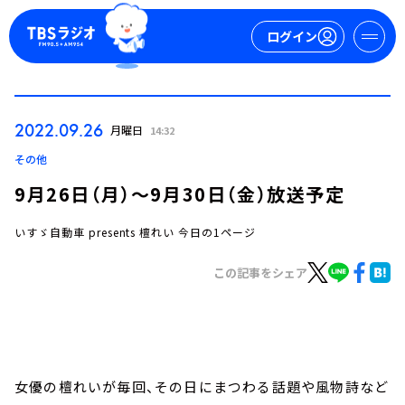
ログイン
マイページ
2022.09.26
月曜日
14:32
新規会員登録
ログイン
その他
9月26日（月）～9月30日（金）放送予定
いすゞ自動車 presents 檀れい 今日の1ページ
この記事をシェア
今日の番組表
週間番組表
トピックス
女優の檀れいが毎回、その日にまつわる話題や風物詩など
TBS Podcast