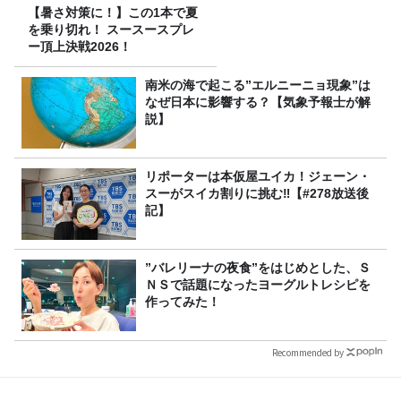
【暑さ対策に！】この1本で夏
を乗り切れ！ スースースプレ
ー頂上決戦2026！
南米の海で起こる”エルニーニョ現象”は
なぜ日本に影響する？【気象予報士が解
説】
リポーターは本仮屋ユイカ！ジェーン・
スーがスイカ割りに挑む‼【#278放送後
記】
”バレリーナの夜食”をはじめとした、Ｓ
ＮＳで話題になったヨーグルトレシピを
作ってみた！
Recommended by