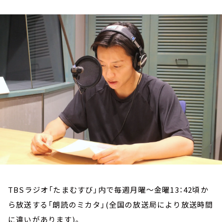
お知らせ
イベント・グッズ
YouTube
会社情報
TBSラジオ「たまむすび」内で毎週月曜～金曜13：42頃か
ら放送する「朗読のミカタ」(全国の放送局により放送時間
に違いがあります)。