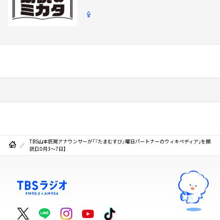
TBS山本匠晃アナウンサーが「『たまむすび』曜日パートナーのウィキペディア」を朗
読【10月3～7日】