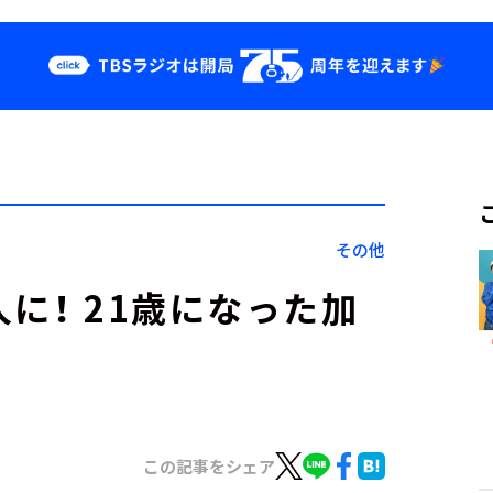
クス
イベント・グッ
ズ
st
YouTube
せ
会社情報
その他
に！ 21歳になった加
この記事をシェア