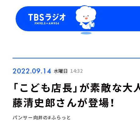
今日の番組表
トピッ
週間番組表
TBS
Podca
お知ら
2022.09.14
水曜日
14:32
「こども店長」が素敵な大人
藤清史郎さんが登場！
パンサー向井の#ふらっと