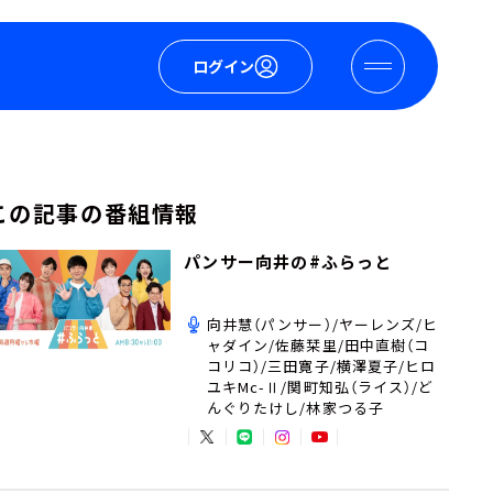
ログイン
この記事の番組情報
パンサー向井の#ふらっと
向井慧（パンサー）/ヤーレンズ/ヒ
ャダイン/佐藤栞里/田中直樹（コ
コリコ）/三田寛子/横澤夏子/ヒロ
ユキMc-Ⅱ/関町知弘（ライス）/ど
んぐりたけし/林家つる子