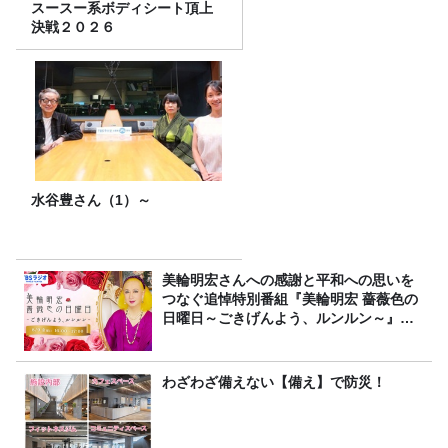
スースー系ボディシート頂上
決戦２０２６
水谷豊さん（1）～
美輪明宏さんへの感謝と平和への思いを
つなぐ追悼特別番組『美輪明宏 薔薇色の
日曜日～ごきげんよう、ルンルン～』
8/9（日）16時放送
わざわざ備えない【備え】で防災！