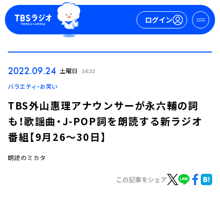
ログイン
マイページ
2022.09.24
土曜日
14:32
新規会員登録
ログイン
バラエティ・お笑い
TBS外山惠理アナウンサーが永六輔の詞
も！歌謡曲・J-POP詞を朗読する新ラジオ
番組【9月26～30日】
朗読のミカタ
今日の番組表
この記事をシェア
週間番組表
トピックス
TBS Podcast