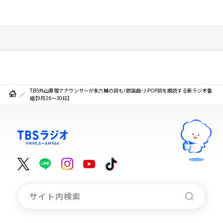
TBS外山惠理アナウンサーが永六輔の詞も！歌謡曲・J-POP詞を朗読する新ラジオ番
組【9月26～30日】